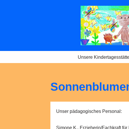
Zum
Inhalt
springen
Unsere Kindertagesstätt
Sonnenblume
Unser pädagogisches Personal:
Simone K., Erzieherin/Fachkraft fü